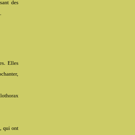
isant des
.
es. Elles
ochanter,
alothorax
, qui ont