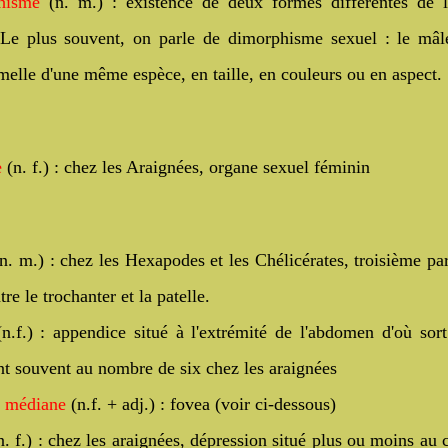
hisme
(n. m.) : existence de deux formes différentes de
 Le plus souvent, on parle de dimorphisme sexuel : le mâle
melle d'une même espèce, en taille, en couleurs ou en aspect.
e
(n. f.) : chez les Araignées, organe sexuel féminin
n. m.) : chez les Hexapodes et les Chélicérates, troisième par
tre le trochanter et la patelle.
(n
.f.) : appendice situé à l'extrémité de l'abdomen d'où sort
nt souvent au nombre de six chez les araignées
e médiane
(n.f. + adj.) : fovea (voir ci-dessous)
. f.) : chez les araignées, dépression situé plus ou moins au 