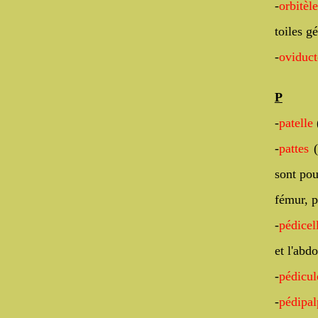
-
orbitèle
toiles g
-
oviduct
P
-
patelle
(
-
pattes
(
sont pou
fémur, p
-
pédice
et l'abd
-
pédicul
-
pédipal