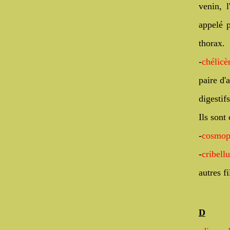
venin, l
appelé
thorax.
-
ché
lic
paire d'
digestif
Ils sont
-
cosmop
-
cribell
autres f
D