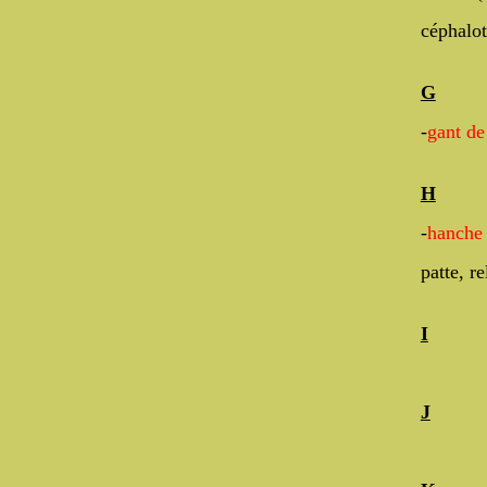
céphalot
G
-
gant de
H
-
hanche
patte, r
I
J