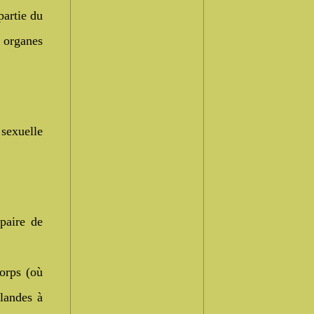
partie du
s organes
sexuelle
paire de
corps (où
glandes à