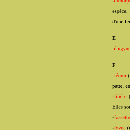
-
dimorp
espèce.
d'une fe
E
-
épigyn
F
-
fémur
(
patte, en
-
filière
Elles so
-
fossett
-
fovea
(n