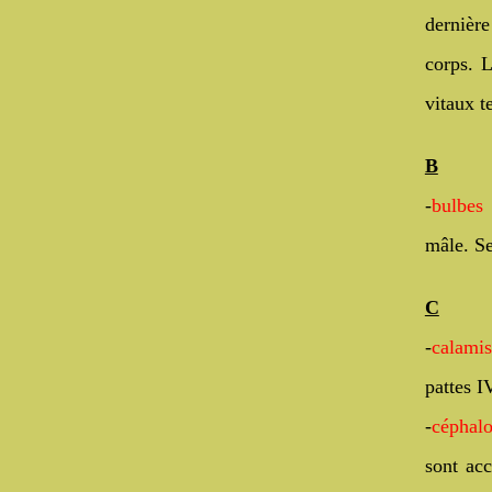
dernière
corps. L
vitaux t
B
-
bulbes 
mâle. Se
C
-
calami
pattes I
-
céphalo
sont acc