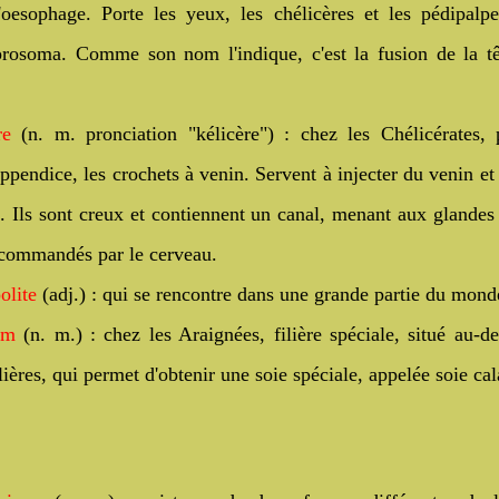
'oesophage. Porte les yeux, les chélicères et les pédipalp
prosoma. Comme son nom l'indique, c'est la fusion de la tê
ère
(n. m. pronciation "kélicère") : chez les Chélicérates, 
appendice, les crochets à venin. Servent à injecter du venin et
s. Ils sont creux et contiennent un canal, menant aux glandes
 commandés par le cerveau.
olite
(adj.) : qui se rencontre dans une grande partie du mond
um
(n. m.) : chez les Araignées, filière spéciale, situé au-d
ilières, qui permet d'obtenir une soie spéciale, appelée soie ca