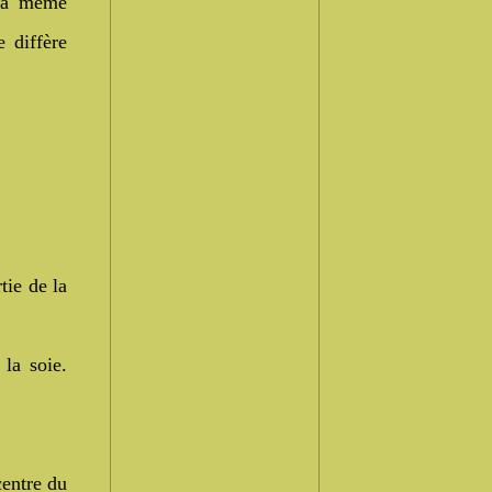
 la même
 diffère
tie de la
 la soie.
centre du