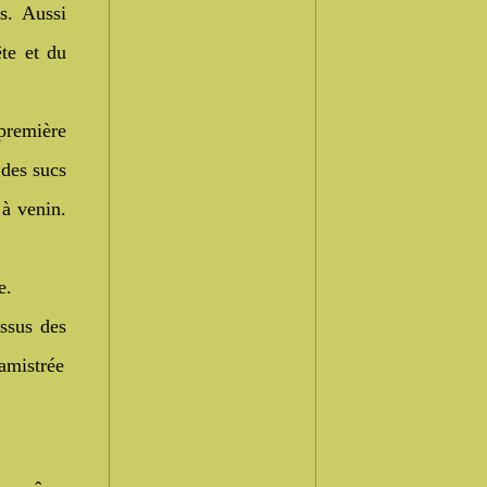
es. Aussi
te et du
première
 des sucs
 à venin.
e.
essus des
lamistrée