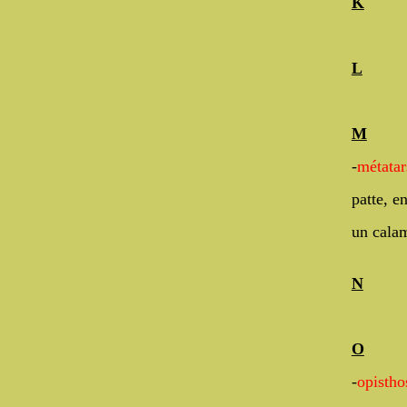
K
L
M
-
métatar
patte, en
un calam
N
O
-
opisth