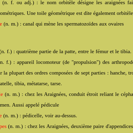
(n. f. ou adj.) : le nom orbitèle désigne les araignées fa
éométriques. Une toile géométrique est dite également orbitèle
e
(n
. m.) : canal qui mène les spermatozoïdes aux ovaires
n. f.) : quatrième partie de la patte, entre le fémur et le tibia.
n. f.) : appareil locomoteur (de "propulsion") des arthropod
r la plupart des ordres composées de sept parties : hanche, tr
atelle, tibia, métatarse, tarse.
lle
(n
. m.) : chez les Araignées, conduit étroit reliant le céph
omen. Aussi appelé pédicule
e
(n. m.) : pédicelle, voir au-dessus.
pes
(n. m.) : chez les Araignées, deuxième paire d'appendices