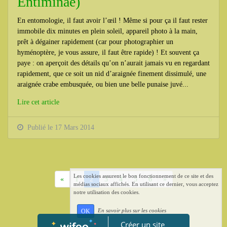
Entiminae)
En entomologie, il faut avoir l’œil ! Même si pour ça il faut rester
immobile dix minutes en plein soleil, appareil photo à la main,
prêt à dégainer rapidement (car pour photographier un
hyménoptère, je vous assure, il faut être rapide) ! Et souvent ça
paye : on aperçoit des détails qu’on n’aurait jamais vu en regardant
rapidement, que ce soit un nid d’araignée finement dissimulé, une
araignée crabe embusquée, ou bien une belle punaise juvé...
Lire cet article
Publié le 17 Mars 2014
Les cookies assurent le bon fonctionnement de ce site et des
Précédent
Suivant
«
1
2
3
4
5
6
»
médias sociaux affichés. En utilisant ce dernier, vous acceptez
notre utilisation des cookies.
En savoir plus sur les cookies
OK
Créer un site