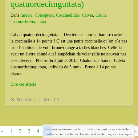
quatuordecimguttata)
Dans
Insecte
,
Coleoptera
,
Coccinellidae
,
Calvia
,
Calvia
quatuordecimguttata
Calvia quatuordecimguttata… Derrière ce nom barbare se cache…
la coccinelle à 14 points ! C’est une petite coccinelle qu’on n’a pas
trop l’habitude de voir, brune/orange à taches blanches. Celle-là
avait un élytre abimé qui l’empêchait de voler (elle ne pouvait pas
le soulever). Photos du 2 juillet 2013, Chalon-sur-Saône -Calvia
quatuordecimguttata, individu de 5 mm- Brune à 14 points
blancs...
Lire cet article
Publié le 25 Juillet 2013
Les cookies assurent le bon fonctionnement de ce site et des
Précédent
«
1
2
3
4
5
6
7
8
9
10
11
12
13
»
médias sociaux affichés. En utilisant ce dernier, vous acceptez